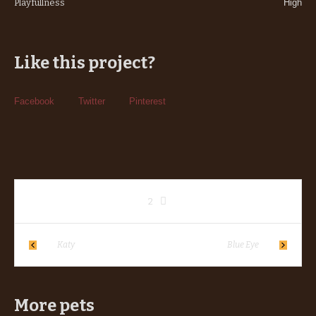
Playfullness
High
Like this project?
Facebook
Twitter
Pinterest
2
Katy
Blue Eye
More pets