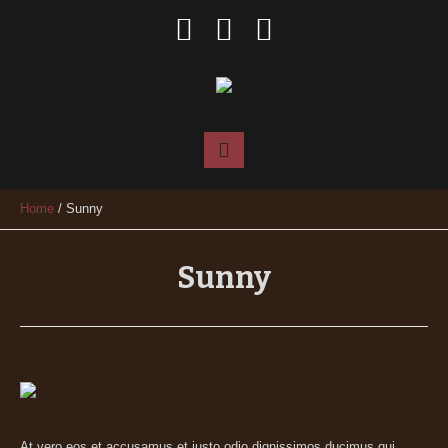
Home
/
Sunny
Sunny
At vero eos et accusamus et iusto odio dignissimos ducimus qui