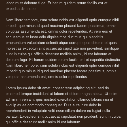
laborum et dolorum fuga. Et harum quidem rerum facilis est et
expedita distinctio.
Nam libero tempore, cum soluta nobis est eligendi optio cumque nihil
impedit quo minus id quod maxime placeat facere possimus, omnis
voluptas assumenda est, omnis dolor repellendus. At vero eos et
accusamus et iusto odio dignissimos ducimus qui blanditiis
praesentium voluptatum deleniti atque corrupti quos dolores et quas
molestias excepturi sint occaecati cupiditate non provident, similique
sunt in culpa qui officia deserunt mollitia animi, id est laborum et
dolorum fuga. Et harum quidem rerum facilis est et expedita distinctio.
Nam libero tempore, cum soluta nobis est eligendi optio cumque nihil
impedit quo minus id quod maxime placeat facere possimus, omnis
voluptas assumenda est, omnis dolor repellendus.
Lorem ipsum dolor sit amet, consectetur adipiscing elit, sed do
eiusmod tempor incididunt ut labore et dolore magna aliqua. Ut enim
ad minim veniam, quis nostrud exercitation ullamco laboris nisi ut
aliquip ex ea commodo consequat. Duis aute irure dolor in
reprehenderit in voluptate velit esse cillum dolore eu fugiat nulla
pariatur. Excepteur sint occaecat cupidatat non proident, sunt in culpa
qui officia deserunt mollit anim id est laborum.